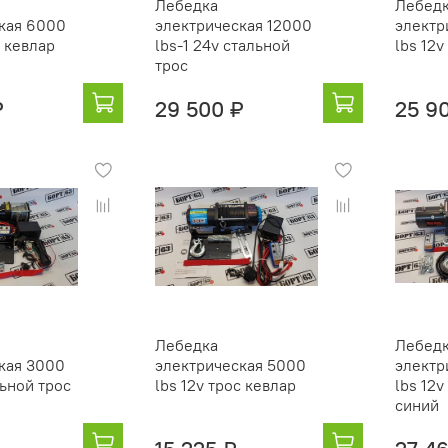
Лебедка
Лебед
кая 6000
электрическая 12000
электр
с кевлар
lbs-1 24v стальной
lbs 12v
трос
₽
29 500 ₽
25 9
Лебедка
Лебед
кая 3000
электрическая 5000
электр
льной трос
lbs 12v трос кевлар
lbs 12v
синий