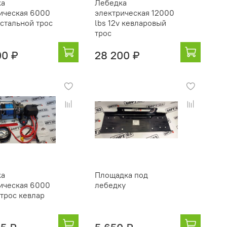
ка
Лебедка
ическая 6000
электрическая 12000
 стальной трос
lbs 12v кевларовый
трос
00 ₽
28 200 ₽
ка
Площадка под
ическая 6000
лебедку
 трос кевлар