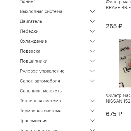
тюнинг
Фильтр ма
BRAVE BR.F
Выхлопная система
Двигатель
265 ₽
Лебедки
Охлаждение
Подвеска
Подшипники
Рулевое управление
Салон автомоболя
Сальники, манжеты
Фильтр ма
Топливная система
NISSAN 15
Тормозная система
675 ₽
Трансмиссия
Троса, сэнд-траки