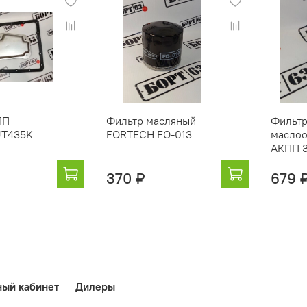
ПП
Фильтр масляный
Фильт
JT435K
FORTECH FO-013
маслоо
АКПП 
370 ₽
679 
ный кабинет
Дилеры