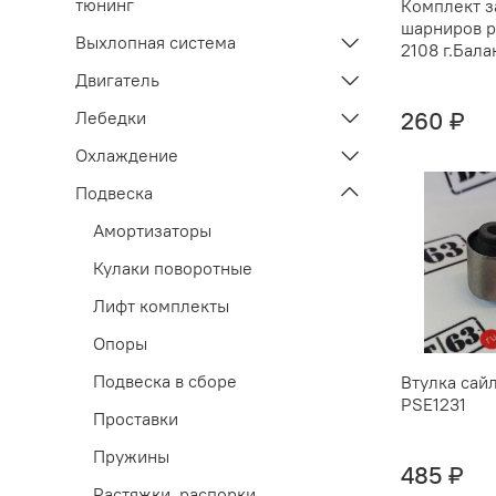
тюнинг
Комплект з
шарниров р
Выхлопная система
2108 г.Бала
Двигатель
260 ₽
Лебедки
Охлаждение
Подвеска
Амортизаторы
Кулаки поворотные
Лифт комплекты
Опоры
Подвеска в сборе
Втулка сай
PSE1231
Проставки
Пружины
485 ₽
Растяжки, распорки