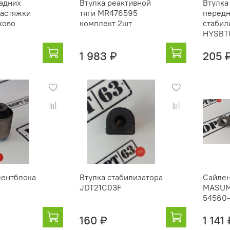
адних
Втулка реактивной
Втулка
астяжки
тяги MR476595
передн
ково
комплект 2шт
стабил
HYSBT
1 983 ₽
205 
лентблока
Втулка стабилизатора
Сайлен
JDT21C03F
MASUM
54560
160 ₽
1 141