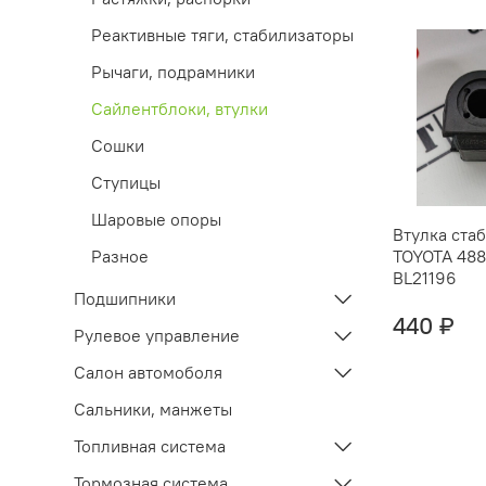
Реактивные тяги, стабилизаторы
Рычаги, подрамники
Сайлентблоки, втулки
Сошки
Ступицы
Шаровые опоры
Втулка ста
Разное
TOYOTA 488
BL21196
Подшипники
440 ₽
Рулевое управление
Салон автомоболя
Сальники, манжеты
Топливная система
Тормозная система