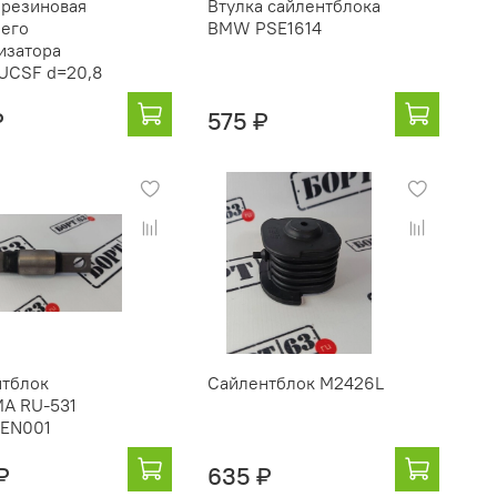
 резиновая
Втулка сайлентблока
его
BMW PSE1614
изатора
UCSF d=20,8
₽
575 ₽
тблок
Сайлентблок M2426L
A RU-531
-EN001
 ₽
635 ₽