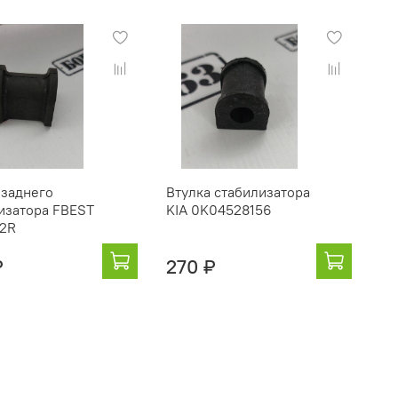
 заднего
Втулка стабилизатора
изатора FBEST
KIA 0K04528156
2R
₽
270 ₽