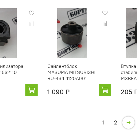
билизатора
Сайлентблок
Втулка
1532110
MASUMA MITSUBISHI
стабил
RU-464 4120A001
MSBEA
1 090 ₽
205 
1
2