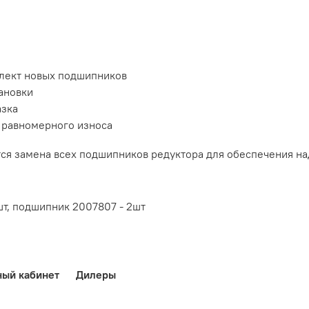
плект новых подшипников
ановки
азка
 равномерного износа
я замена всех подшипников редуктора для обеспечения на
шт, подшипник 2007807 - 2шт
ный кабинет
Дилеры