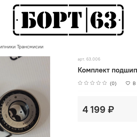
ипники Трансмисии
арт.
63.006
Комплект подшип
(0)
В
4 199 ₽