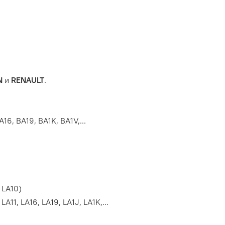
N
и
RENAULT
.
6, BA19, BA1K, BA1V,...
 LA10)
11, LA16, LA19, LA1J, LA1K,...