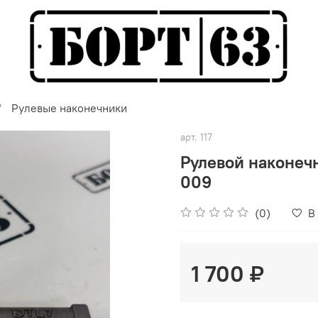
Рулевые наконечники
арт.
117
Рулевой наконеч
009
(0)
В
1 700 ₽