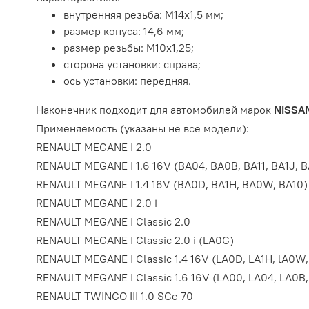
внутренняя резьба: M14x1,5 мм;
размер конуса: 14,6 мм;
размер резьбы: M10x1,25;
сторона установки: справа;
ось установки: передняя.
Наконечник подходит для автомобилей марок
NISSA
Применяемость (указаны не все модели):
RENAULT MEGANE I 2.0
RENAULT MEGANE I 1.6 16V (BA04, BA0B, BA11, BA1J, BA1
RENAULT MEGANE I 1.4 16V (BA0D, BA1H, BA0W, BA10)
RENAULT MEGANE I 2.0 i
RENAULT MEGANE I Classic 2.0
RENAULT MEGANE I Classic 2.0 i (LA0G)
RENAULT MEGANE I Classic 1.4 16V (LA0D, LA1H, lA0W,
RENAULT MEGANE I Classic 1.6 16V (LA00, LA04, LA0B, LA
RENAULT TWINGO III 1.0 SCe 70