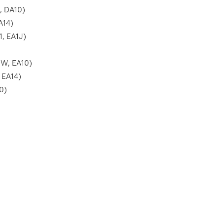
, DA10)
A14)
, EA1J)
0W, EA10)
 EA14)
0)