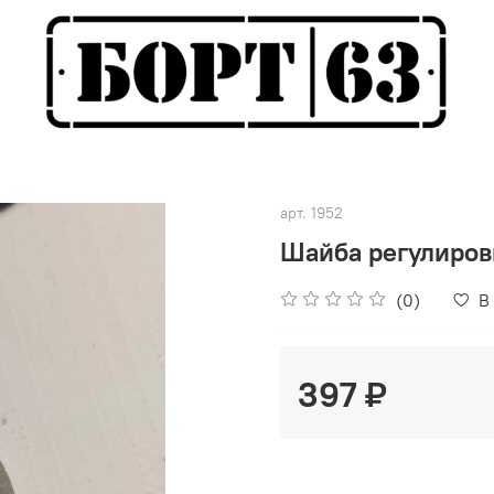
арт.
1952
Шайба регулировк
(0)
В
397 ₽