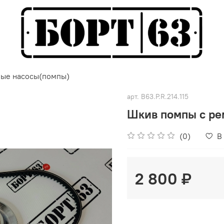
ые насосы(помпы)
арт.
B63.P.R.214.115
Шкив помпы с ре
(0)
В
2 800 ₽