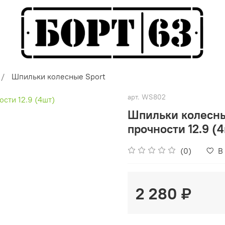
Шпильки колесные Sport
арт.
WS802
Шпильки колесные
прочности 12.9 (
(0)
В
2 280 ₽