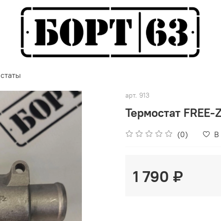
статы
арт.
913
Термостат FREE-
(0)
В
1 790 ₽